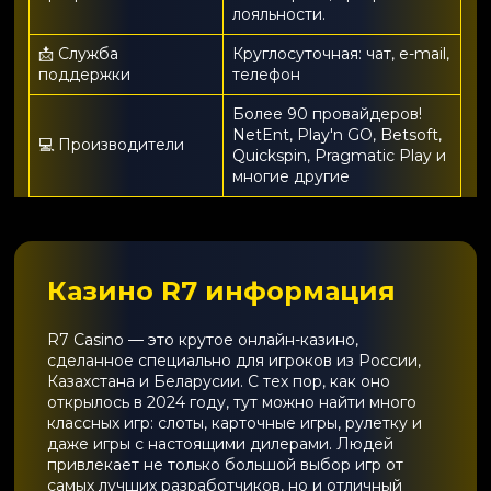
лояльности.
📩 Служба
Круглосуточная: чат, e-mail,
поддержки
телефон
Более 90 провайдеров!
NetEnt, Play'n GO, Betsoft,
💻 Производители
Quickspin, Pragmatic Play и
многие другие
Казино R7 информация
R7 Casino — это крутое онлайн-казино,
сделанное специально для игроков из России,
Казахстана и Беларусии. С тех пор, как оно
открылось в 2024 году, тут можно найти много
классных игр: слоты, карточные игры, рулетку и
даже игры с настоящими дилерами. Людей
привлекает не только большой выбор игр от
самых лучших разработчиков, но и отличный