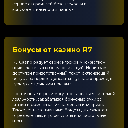
сервис с гарантией безопасности и
конфиденциальности данных.
Бонусы от казино R7
R7 Casino радует своих игроков множеством
привлекательных бонусов и акций. Новичкам
доступен приветственный пакет, включающий
бонусы за первые депозиты. Тут часто проходят
турниры с ценными призами.
Постоянные игроки могут пользоваться системой
лояльности, зарабатывая бонусные очки за
ставки и обменивая их на деньги или призы.
Также есть специальные бонусы для фанатов
определенных игр, как слоты или настольные
игры.