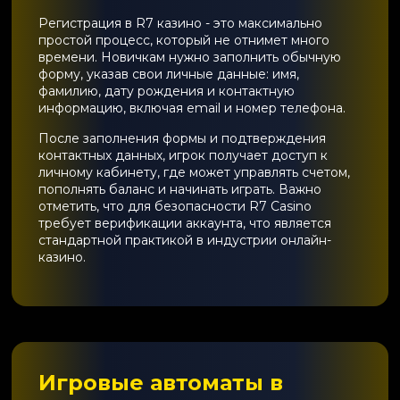
Регистрация в R7 казино - это максимально
простой процесс, который не отнимет много
времени. Новичкам нужно заполнить обычную
форму, указав свои личные данные: имя,
фамилию, дату рождения и контактную
информацию, включая email и номер телефона.
После заполнения формы и подтверждения
контактных данных, игрок получает доступ к
личному кабинету, где может управлять счетом,
пополнять баланс и начинать играть. Важно
отметить, что для безопасности R7 Casino
требует верификации аккаунта, что является
стандартной практикой в индустрии онлайн-
казино.
Игровые автоматы в